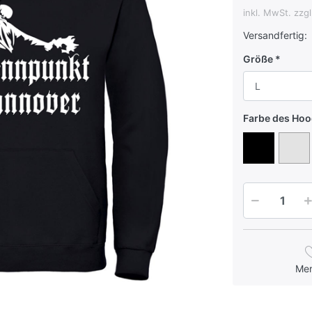
inkl. MwSt. zzg
Versandfertig:
Größe
L
Farbe des Hoo
Me